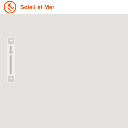
Soleil et Mer
+
−