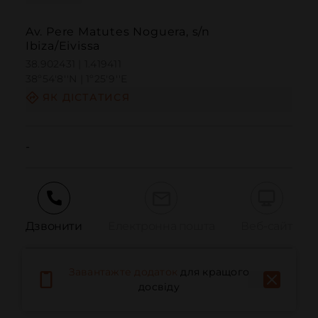
Av. Pere Matutes Noguera, s/n
Ibiza/Eivissa
38.902431 | 1.419411
38º54'8''N | 1º25'9''E
ЯК ДІСТАТИСЯ
-
Дзвонити
Електронна пошта
Веб-сайт
Завантажте додаток
для кращого
Повідомити про проблему
досвіду