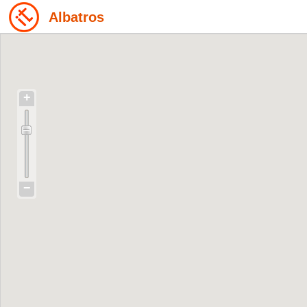
Albatros
+
−