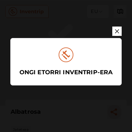
EU
ONGI ETORRI INVENTRIP-ERA
Albatrosa
Jatetxea