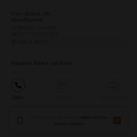
D'en Bossa, s/n
Ibiza/Eivissa
38.896628 | 1.414959
38º53'47''N | 1º24'53''E
NOLA IRITSI
Albatros Beach jatetxea
Deitu
E-posta
Webgunea
Deskargatu aplikazioa
esperientzia
Eman arazoa
hobea izateko