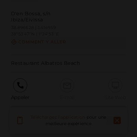
D'en Bossa, s/n
Ibiza/Eivissa
38.896628 | 1.414959
38º53'47''N | 1º24'53''E
COMMENT Y ALLER
Restaurant Albatros Beach
Appeler
E-mail
Site Web
Téléchargez l'application
pour une
Signaler un problème
meilleure expérience