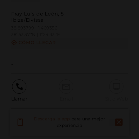
Fray Luís de León, 5
Ibiza/Eivissa
38.893799 | 1.409356
38º53'37''N | 1º24'33''E
CÓMO LLEGAR
-
Llamar
Email
Sitio Web
Descarga la app
para una mejor
Informar problema
experiencia