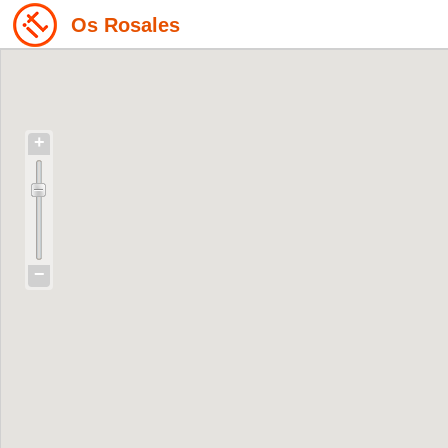
Os Rosales
+
−