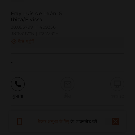
Fray Luís de León, 5
Ibiza/Eivissa
38.893799 | 1.409356
38º53'37''N | 1º24'33''E
कैसे पहुंचें
-
बुलाना
ईमेल
वेबसाइट
समस्या की सूचना दें
बेहतर अनुभव के लिए
ऐप डाउनलोड करें