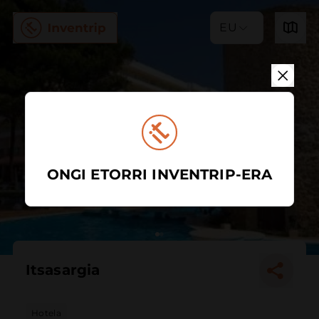
EU
ONGI ETORRI INVENTRIP-ERA
Itsasargia
Hotela