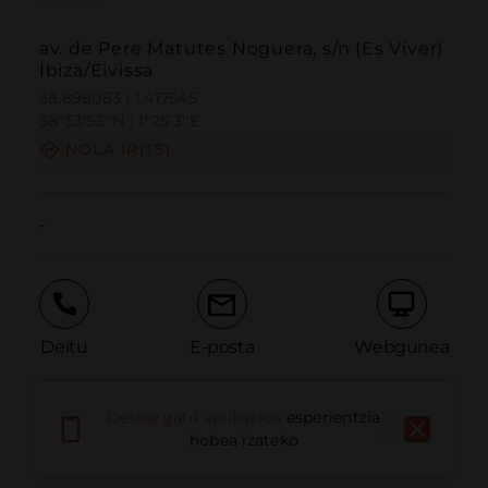
av. de Pere Matutes Noguera, s/n (Es Viver)
Ibiza/Eivissa
38.898083 | 1.417545
38º53'53''N | 1º25'3''E
NOLA IRITSI
-
Deitu
E-posta
Webgunea
Deskargatu aplikazioa
esperientzia
Eman arazoa
hobea izateko