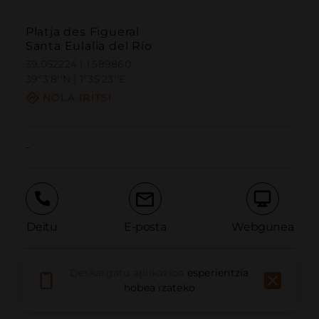
Platja des Figueral
Santa Eulalia del Río
39.052224 | 1.589860
39º3'8''N | 1º35'23''E
NOLA IRITSI
-
Deitu
E-posta
Webgunea
Deskargatu aplikazioa
esperientzia
Eman arazoa
hobea izateko