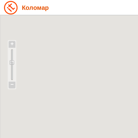
Коломар
+
−