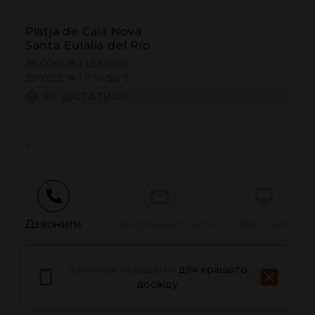
Platja de Cala Nova
Santa Eulalia del Río
39.006618 | 1.580600
39º0'23''N | 1º34'50''E
ЯК ДІСТАТИСЯ
-
Дзвонити
Електронна пошта
Веб-сайт
Завантажте додаток
для кращого
Повідомити про проблему
досвіду