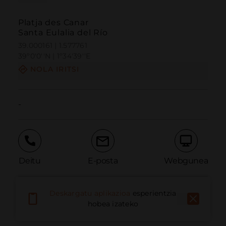
Platja des Canar
Santa Eulalia del Río
39.000161 | 1.577761
39º0'0''N | 1º34'39''E
NOLA IRITSI
-
Deitu
E-posta
Webgunea
Deskargatu aplikazioa
esperientzia
Eman arazoa
hobea izateko