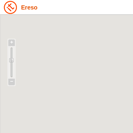
Ereso
+
−