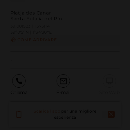
Platja des Canar
Santa Eulalia del Río
39.001523 | 1.575114
39º0'5''N | 1º34'30''E
COME ARRIVARE
-
Chiama
E-mail
Sito Web
Scarica l'app
per una migliore
Segnala problema
esperienza