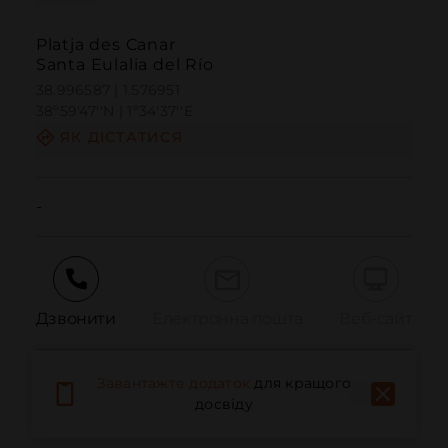
Platja des Canar
Santa Eulalia del Río
38.996587 | 1.576951
38º59'47''N | 1º34'37''E
ЯК ДІСТАТИСЯ
-
Дзвонити
Електронна пошта
Веб-сайт
Завантажте додаток
для кращого
Повідомити про проблему
досвіду