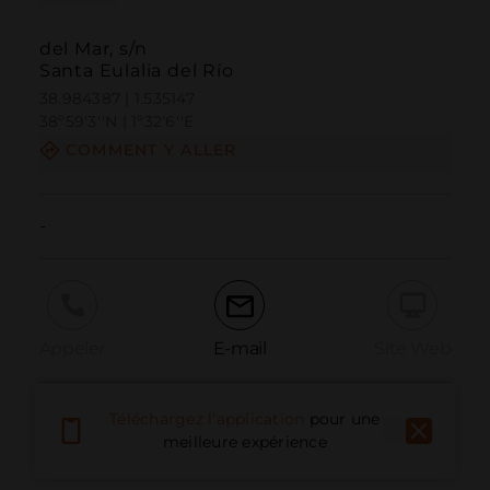
del Mar, s/n
Santa Eulalia del Río
38.984387 | 1.535147
38º59'3''N | 1º32'6''E
COMMENT Y ALLER
-
Appeler
E-mail
Site Web
Téléchargez l'application
pour une
Signaler un problème
meilleure expérience