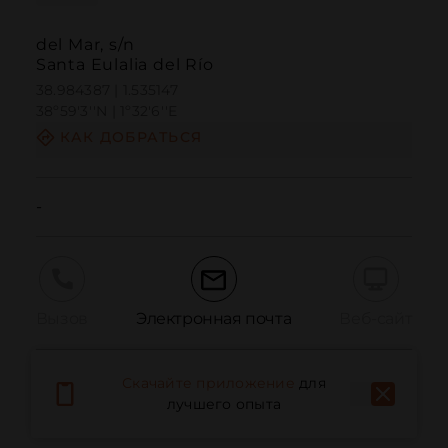
del Mar, s/n
Santa Eulalia del Río
38.984387 | 1.535147
38º59'3''N | 1º32'6''E
КАК ДОБРАТЬСЯ
-
Вызов
Электронная почта
Веб-сайт
Скачайте приложение
для
Сообщить о проблеме
лучшего опыта