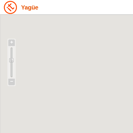
Yagüe
+
−