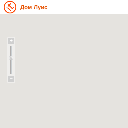
Дом Луис
+
−