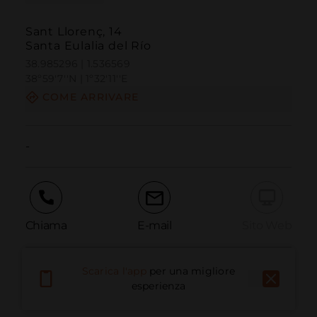
Sant Llorenç, 14
Santa Eulalia del Río
38.985296 | 1.536569
38º59'7''N | 1º32'11''E
COME ARRIVARE
-
Chiama
E-mail
Sito Web
Scarica l'app
per una migliore
Segnala problema
esperienza