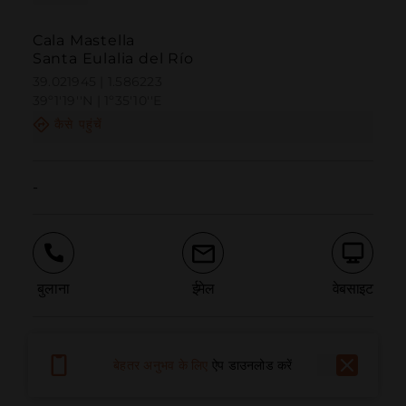
Cala Mastella
Santa Eulalia del Río
39.021945 | 1.586223
39º1'19''N | 1º35'10''E
कैसे पहुंचें
-
बुलाना
ईमेल
वेबसाइट
समस्या की सूचना दें
बेहतर अनुभव के लिए
ऐप डाउनलोड करें