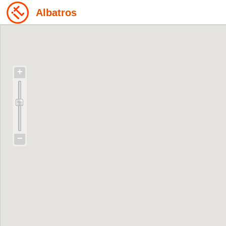
Albatros
+
−