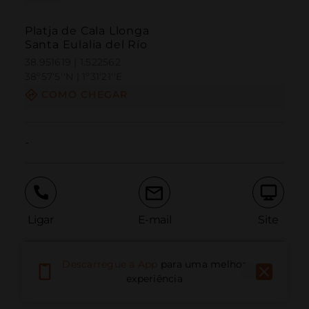
Platja de Cala Llonga
Santa Eulalia del Río
38.951619 | 1.522562
38º57'5''N | 1º31'21''E
COMO CHEGAR
-
Ligar
E-mail
Site
Descarregue a App
para uma melhor
Relatar problema
experiência