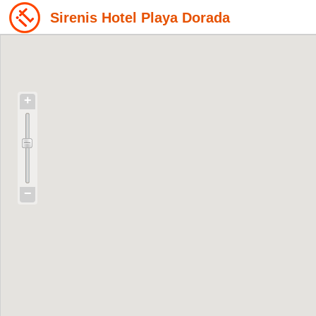
Sirenis Hotel Playa Dorada
+
−