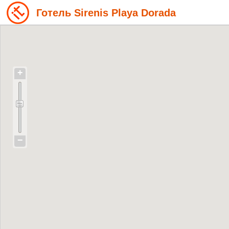
Готель Sirenis Playa Dorada
+
−