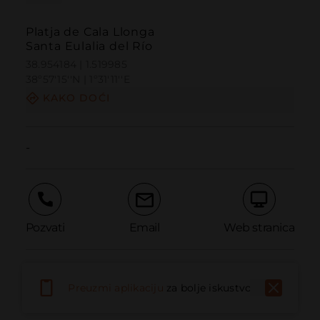
Platja de Cala Llonga
Santa Eulalia del Río
38.954184 | 1.519985
38º57'15''N | 1º31'11''E
KAKO DOĆI
-
Pozvati
Email
Web stranica
Prijaviti problem
Preuzmi aplikaciju
za bolje iskustvo