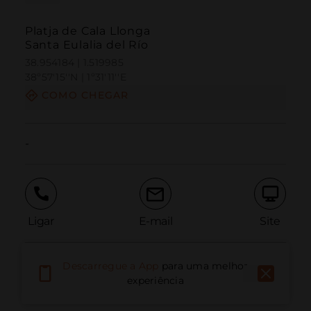
Platja de Cala Llonga
Santa Eulalia del Río
38.954184 | 1.519985
38º57'15''N | 1º31'11''E
COMO CHEGAR
-
Ligar
E-mail
Site
Descarregue a App
para uma melhor
Relatar problema
experiência