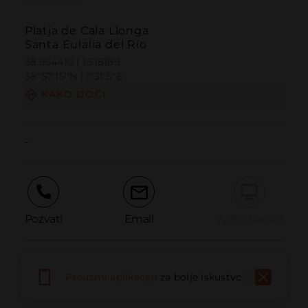
Platja de Cala Llonga
Santa Eulalia del Río
38.954410 | 1.518189
38º57'15''N | 1º31'5''E
KAKO DOĆI
-
Pozvati
Email
Web stranica
Prijaviti problem
Preuzmi aplikaciju
za bolje iskustvo