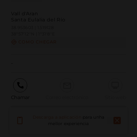
Vall d'Aran
Santa Eulalia del Río
38.953603 | 1.519128
38º57'12''N | 1º31'8''E
COMO CHEGAR
-
Chamar
Correo electrónico
Sitio web
Descarga a aplicación
para unha
Informar dun problema
mellor experiencia