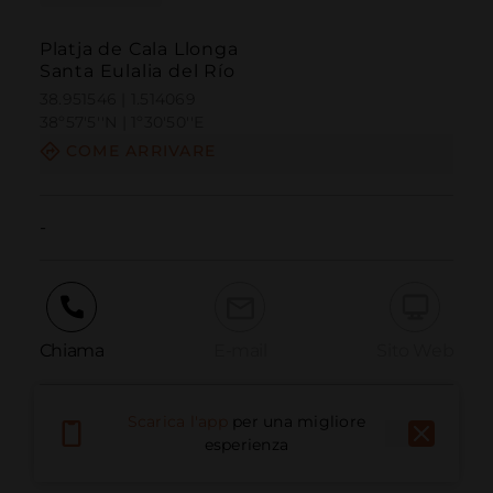
Platja de Cala Llonga
Santa Eulalia del Río
38.951546 | 1.514069
38º57'5''N | 1º30'50''E
COME ARRIVARE
-
Chiama
E-mail
Sito Web
Scarica l'app
per una migliore
Segnala problema
esperienza