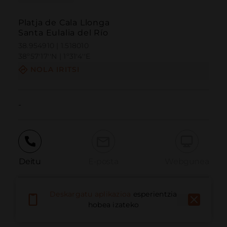
Platja de Cala Llonga
Santa Eulalia del Río
38.954910 | 1.518010
38º57'17''N | 1º31'4''E
NOLA IRITSI
-
Deitu
E-posta
Webgunea
Deskargatu aplikazioa
esperientzia
Eman arazoa
hobea izateko