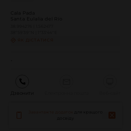
Cala Pada
Santa Eulalia del Río
38.994276 | 1.562477
38º59'39''N | 1º33'44''E
ЯК ДІСТАТИСЯ
-
Дзвонити
Електронна пошта
Веб-сайт
Завантажте додаток
для кращого
Повідомити про проблему
досвіду