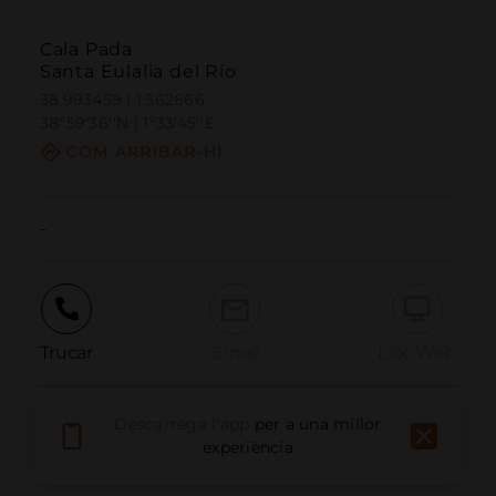
Cala Pada
Santa Eulalia del Río
38.993459 | 1.562666
38º59'36''N | 1º33'45''E
COM ARRIBAR-HI
-
Trucar
Email
Lloc Web
Descarrega l'app
per a una millor
Informar problema
experiència