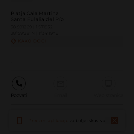
Platja Cala Martina
Santa Eulalia del Río
38.991269 | 1.571952
38º59'28''N | 1º34'19''E
KAKO DOĆI
-
Pozvati
Email
Web stranica
Prijaviti problem
Preuzmi aplikaciju
za bolje iskustvo