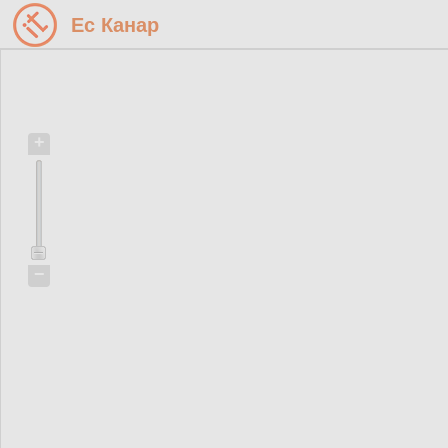
Ес Канар
+
−