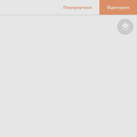
Повернутися
Відеоурок