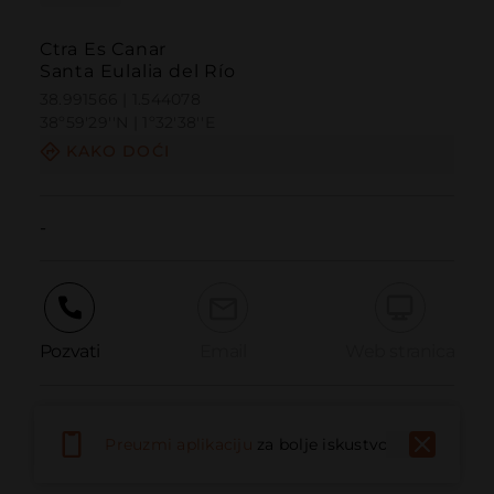
Ctra Es Canar
Santa Eulalia del Río
38.991566 | 1.544078
38º59'29''N | 1º32'38''E
KAKO DOĆI
-
Pozvati
Email
Web stranica
Prijaviti problem
Preuzmi aplikaciju
za bolje iskustvo