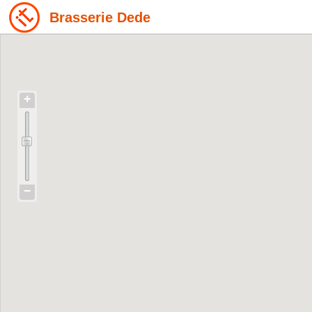
Brasserie Dede
+
−