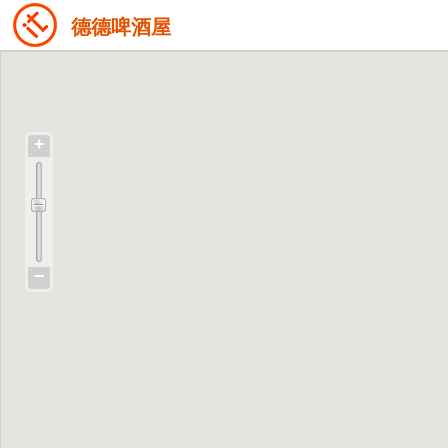
德德啤酒屋
+
−