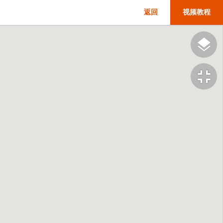
返回
视频教程
fullscreen_exit