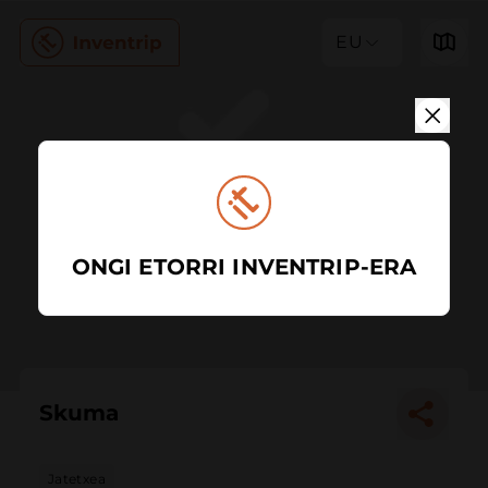
EU
ONGI ETORRI INVENTRIP-ERA
Skuma
Jatetxea