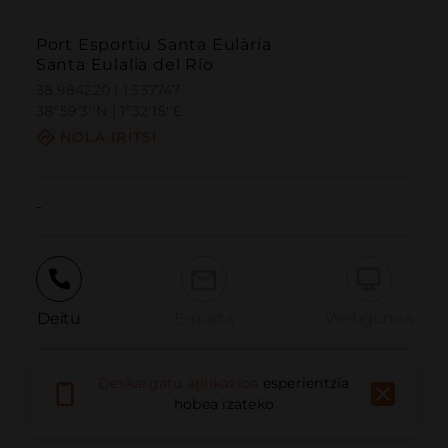
Port Esportiu Santa Eulària
Santa Eulalia del Río
38.984220 | 1.537747
38º59'3''N | 1º32'15''E
NOLA IRITSI
-
Deitu
E-posta
Webgunea
Deskargatu aplikazioa
esperientzia
Eman arazoa
hobea izateko