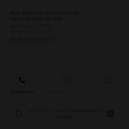
Port Esportiu Santa Eulària
Santa Eulalia del Río
38.984220 | 1.537747
38º59'3''N | 1º32'15''E
ЯК ДІСТАТИСЯ
-
Дзвонити
Електронна пошта
Веб-сайт
Завантажте додаток
для кращого
Повідомити про проблему
досвіду