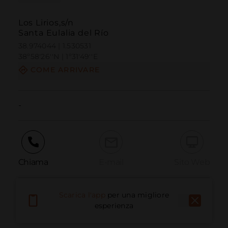
Los Lirios,s/n
Santa Eulalia del Río
38.974044 | 1.530531
38º58'26''N | 1º31'49''E
COME ARRIVARE
-
Chiama
E-mail
Sito Web
Scarica l'app
per una migliore
Segnala problema
esperienza