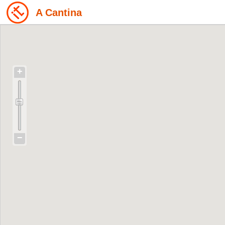
A Cantina
+
−