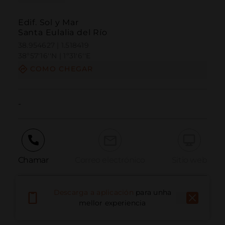
Edif. Sol y Mar
Santa Eulalia del Río
38.954627 | 1.518419
38º57'16''N | 1º31'6''E
COMO CHEGAR
-
Chamar
Correo electrónico
Sitio web
Descarga a aplicación
para unha
Informar dun problema
mellor experiencia