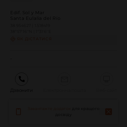
Edif. Sol y Mar
Santa Eulalia del Río
38.954627 | 1.518419
38º57'16''N | 1º31'6''E
ЯК ДІСТАТИСЯ
-
Дзвонити
Електронна пошта
Веб-сайт
Завантажте додаток
для кращого
Повідомити про проблему
досвіду