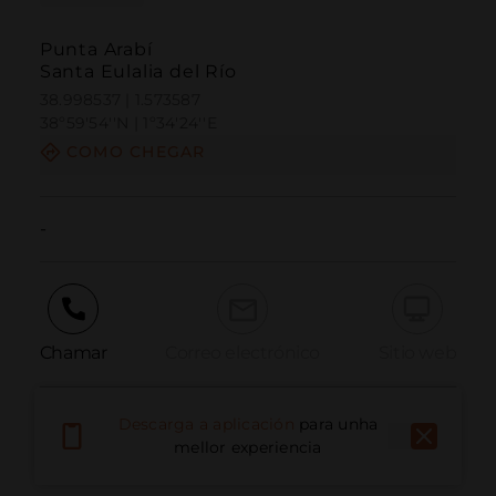
Punta Arabí
Santa Eulalia del Río
38.998537 | 1.573587
38º59'54''N | 1º34'24''E
COMO CHEGAR
-
Chamar
Correo electrónico
Sitio web
Descarga a aplicación
para unha
Informar dun problema
mellor experiencia