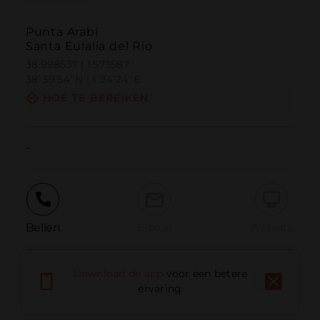
Punta Arabí
Santa Eulalia del Río
38.998537 | 1.573587
38º59'54''N | 1º34'24''E
HOE TE BEREIKEN
-
Bellen
E-mail
Website
Download de app
voor een betere
Probleem melden
ervaring