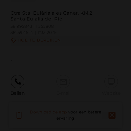
Ctra Sta. Eulària a es Canar, KM.2
Santa Eulalia del Río
38.995843 | 1.555808
38º59'45''N | 1º33'20''E
HOE TE BEREIKEN
-
Bellen
E-mail
Website
Download de app
voor een betere
Probleem melden
ervaring