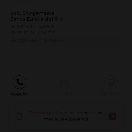
Urb. S'Argamassa
Santa Eulalia del Río
38.992269 | 1.568638
38º59'32''N | 1º34'7''E
COMMENT Y ALLER
-
Appeler
E-mail
Site Web
Téléchargez l'application
pour une
Signaler un problème
meilleure expérience