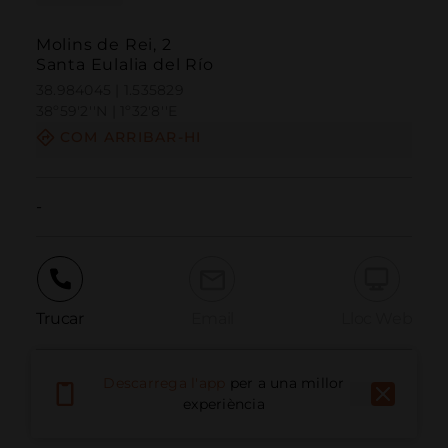
Molins de Rei, 2
Santa Eulalia del Río
38.984045 | 1.535829
38º59'2''N | 1º32'8''E
COM ARRIBAR-HI
-
Trucar
Email
Lloc Web
Descarrega l'app
per a una millor
Informar problema
experiència